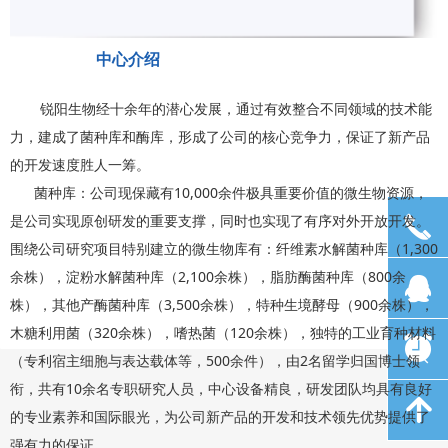
中心介绍
锐阳生物经十余年的潜心发展，通过有效整合不同领域的技术能
力，建成了菌种库和酶库，形成了公司的核心竞争力，保证了新产品
的开发速度胜人一筹。
菌种库：公司现保藏有10,000余件极具重要价值的微生物资源，
是公司实现原创研发的重要支撑，同时也实现了有序对外开放开发。
끅
围绕公司研究项目特别建立的微生物库有：纤维素水解菌种库（1,300
余株），淀粉水解菌种库（2,100余株），脂肪酶菌种库（800余
뀩
株），其他产酶菌种库（3,500余株），特种生境酵母（900余株），
木糖利用菌（320余株），嗜热菌（120余株），独特的工业育种材料
뀥
（专利宿主细胞与表达载体等，500余件），由2名留学归国博士领
衔，共有10余名专职研究人员，中心设备精良，研发团队均具有良好
녕
的专业素养和国际眼光，为公司新产品的开发和技术领先优势提供了
强有力的保证。