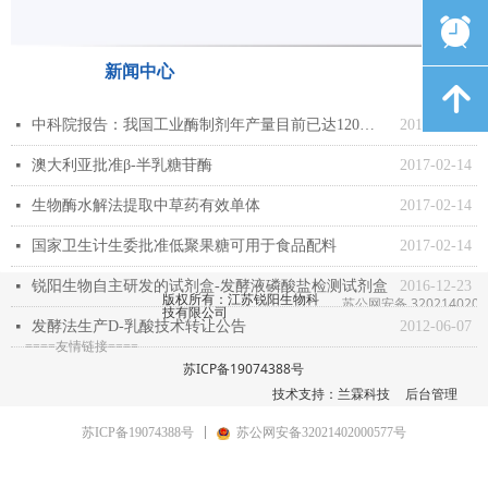
뀥
新闻中心
녕
中科院报告：我国工业酶制剂年产量目前已达120万吨
2017-02-14
넷
澳大利亚批准β-半乳糖苷酶
2017-02-14
넷
生物酶水解法提取中草药有效单体
2017-02-14
넷
国家卫生计生委批准低聚果糖可用于食品配料
2017-02-14
넷
锐阳生物自主研发的试剂盒-发酵液磷酸盐检测试剂盒
2016-12-23
넷
版权所有：江苏锐阳生物科
苏公网安备 3202140200
技有限公司
发酵法生产D-乳酸技术转让公告
2012-06-07
넷
====友情链接====
苏ICP备19074388号
技术支持：兰霖科技
后台管理
苏ICP备19074388号
苏公网安备32021402000577号