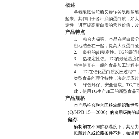
概述
谷氨酰胺转胺酶又称转谷氨酰胺酶
起来。其作用于各种底物蛋白质，如大
定性，进而提高蛋白质的营养价值，改
产品特点
1.
粘合力极强。本品在蛋白质
密地结合在一起，提高大豆蛋白凝
2.
良好的
pH
稳定性。
TG
的最适
3.
热稳定性强。
TG
的最适温度
特性使其在一般的食品加工过程中
4.
TG
在催化蛋白质反应过程中
类型食品的理化特性，决定反应
5.
绿色环保、安全健康。
TG
广
此，使用
TG
生产加工的新型食品
产品规格
本产品符合联合国粮农组织和世界
Q/NPB 15—2006
（
）的食用级酶的
储存
酶制剂在不同贮存温度下，其活
贮藏过久或贮藏条件不利，如温度