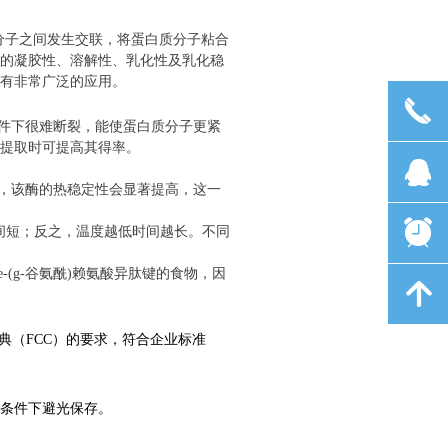
分子之间发生交联，将蛋白质分子粘合
的凝胶性、溶解性、乳化性及乳化稳
有非常广泛的应用。
끅
件下很难断裂，能使蛋白质分子更紧
提取时可提高其得率。
뀩
，该酶的热稳定性会显著提高，这一
뀥
间短；反之，温度越低时间越长。不同
e-(g-
谷氨酰
)
赖氨酸异肽键的食物，因
녕
典（
FCC
）的要求，符合企业标准
条件下避光保存。