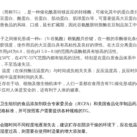
（简称
TG
），是一种催化酰基转移反应的转移酶，可催化其中的蛋白质
豆蛋白、酪蛋白、谷蛋白、肌动蛋白、肌球蛋白等，可显著提高大豆蛋白
善食品的风味、口感，延长贮藏期，因此谷氨酰胺转胺酶在豆制品加工中
分子之间催化形成一种
ε-
（
Υ-
谷氨酰）赖氨酰共价键，在一般的非酶催化条
胶强度，使作用后的大豆蛋白具有高粘性及良好的弹性。在大豆分离蛋白
作用
pH
为
6.0
，但在
pH 5.0
～
8.0
的范围内该酶都具有较高的活性。
在
50℃
，在
45℃-55℃
范围内都有较高的活性。特别是在蛋白质食品体系中
，不至迅速失活。
，温度（在保持酶活温度内）与时间成负相关关系：反应温度高，反应时
过程中温度和时间的关系。
泛存在于动、植物及微生物机体中，人们一直都在食用含有
TG
催化形成的
不仅对人体是安全的，还有利于人体的健康。
卫生组织的食品添加剂联合专家委员会（
JECFA
）和美国食品化学制品药
规格标准，并可按照客户需要提供各种规格的
TG
。
力会随时间不同程度地逐渐失去，建议贮存在阴凉干燥的环境下，应在低温
湿度过高，则需要在使用时适量的增大添加量。